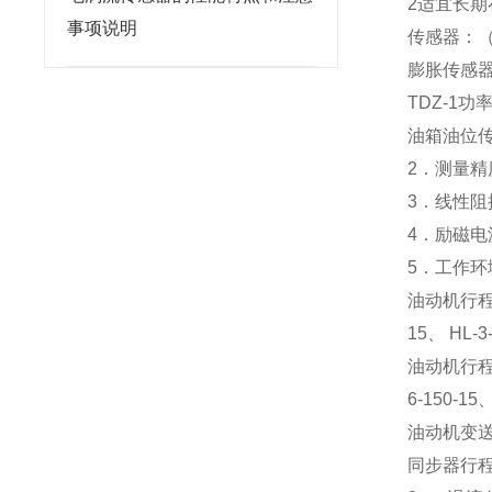
2适宜长
事项说明
传感器：（0
膨胀传感器：
TDZ-1功
油箱油位传感
2．测量精
3．线性阻抗：
4．励磁电
5．工作环境
油动机行程传感
15、 HL-3
油动机行程传
6-150-15
油动机变送器T
同步器行程传