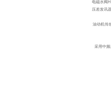
电磁水阀HQ1
压差发讯器H
油动机传
采用中频