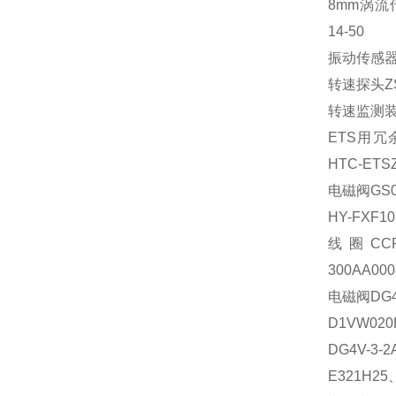
8mm涡流传
14-50
振动传感器M
转速探头ZS-
转速监测装置
ETS用冗余
HTC-ETSZ
电磁阀GS02
HY-FXF1
线圈CCP
300AA00
电磁阀DG4V
D1VW020
DG4V-3-
E321H25