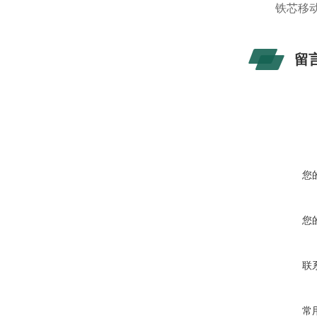
铁芯移动
留
您
您
联
常