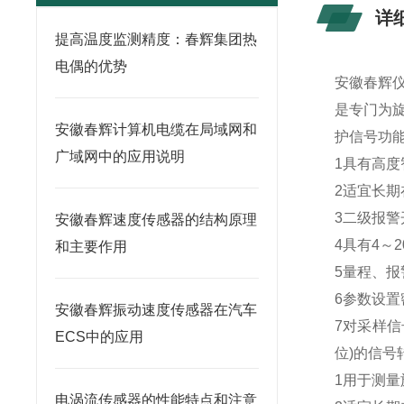
详
提高温度监测精度：春辉集团热
电偶的优势
安徽春辉
是专门为
安徽春辉计算机电缆在局域网和
护信号功
广域网中的应用说明
1具有高
2适宜长
3二级报
安徽春辉速度传感器的结构原理
4具有4～
和主要作用
5量程、
6参数设
安徽春辉振动速度传感器在汽车
7对采样信
ECS中的应用
位)的信号
1用于测
电涡流传感器的性能特点和注意