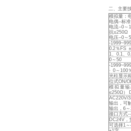
二、主要
模拟量：电
电偶--标
电流--0～
抗≤250Ω
电压--0～
-1999~99
0.2％FS 
1、0.1、0
0～50
-1999~
· 0～1
光柱显示
位式ON/O
模拟量输出
≤250Ω
AC220
输出，可触
输出，6～
接口方式--
DC24V，
可选择1～
±1字