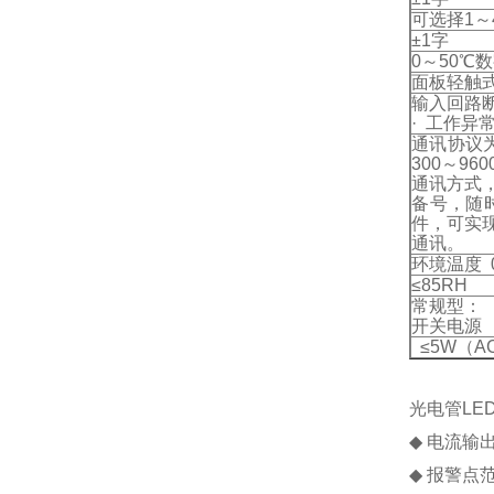
可选择1～
±1字
0～50℃
面板轻触式
输入回路断
· 工作异常
通讯协议为
300～9
通讯方式
备号，随
件，可实
通讯。
环境温度 
≤85R
常规型： · 
开关电源
≤5W（AC
光电管LE
◆ 电流输出
◆ 报警点