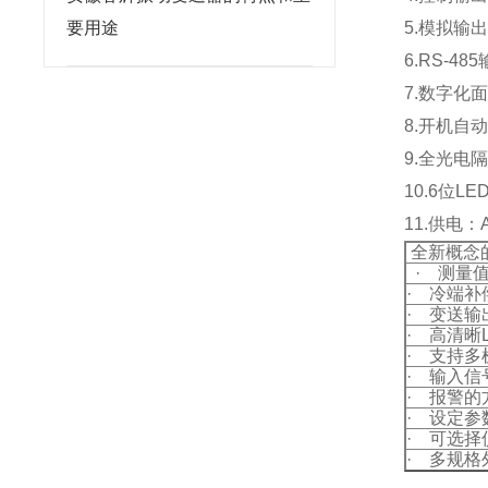
要用途
5.模拟输
6.RS-
7.数字化
8.开机自
9.全光电
10.6位L
11.供电：A
全新概念
· 测量
· 冷端
· 变送
· 高清晰
· 支持
· 输入信
· 报警的
· 设定参
· 可选
· 多规