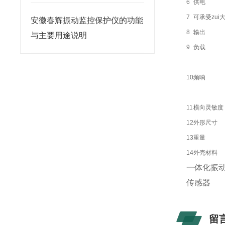
6
供电
7
可承受zui
安徽春辉振动监控保护仪的功能
8
输出
与主要用途说明
9
负载
10
频响
11
横向灵敏度
12
外形尺寸
13
重量
14
外壳材料
一体化振
传感器
留