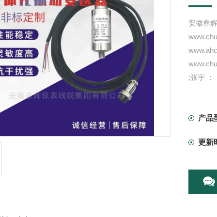
安徽春
www.chun
www.ahc
www.chun
;张宇 ：
一体化
一体化
振动速
产品
振动检
更新
风机报
/