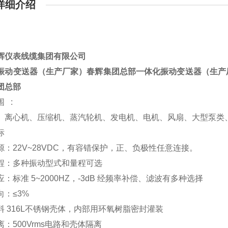
详细介绍
辉仪表线缆集团有限公司
振动变送器（生产厂家）春辉集团总部一体化振动变送器（生产
团总部
 :
、离心机、压缩机、蒸汽轮机、发电机、电机、风扇、大型泵类
标
源：22V~28VDC，有容错保护，正、负极性任意连接。
程：多种振动型式和量程可选
：标准 5~2000HZ，-3dB 经频率补偿、滤波有多种选择
向：≤3%
料 316L不锈钢壳体，内部用环氧树脂密封灌装
：500Vrms电路和壳体隔离