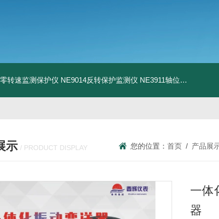
13零转速监测保护仪
NE9014反转保护监测仪
NE3911轴位移变送器
N
展示
您的位置：
首页
/
产品展
/ PRODUCT DISPLAY
一体
器