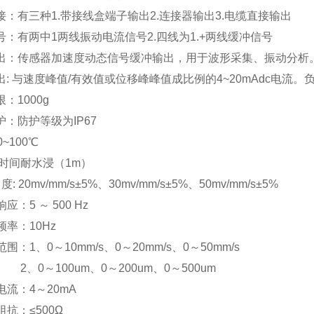
接：有三种1.带接线盒端子输出2.连接器输出3.电缆直接输出
号：有两中1两线振动电流信号2.四线为1.+两线缓冲信号
出：传感器加速度动态信号缓冲输出，用于波形采集、振动分析。灵敏度
: 与速度峰值/有效值或位移峰峰值成比例的4~20mAdc电流。负
：1000g
护：防护等级为IP67
0~100℃
短时间耐水浸（1m）
敏 度: 20mv/mm/s±5%、30mv/mm/s±5%、50mv/mm/s±5%
响应：5 ～ 500 Hz
振频率：10Hz
量范围：1、0～10mm/s、0～20mm/s、0～50mm/s
～100um、0～200um、0～500um
出电流：4～20mA
出阻抗：≤500Ω