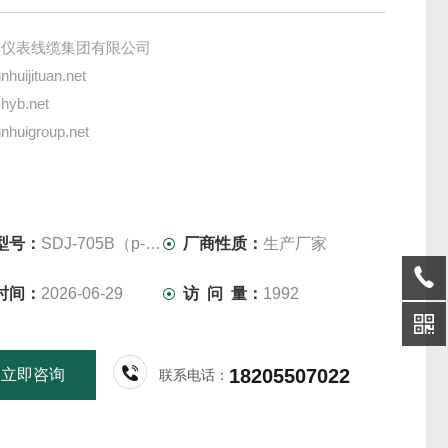
辉仪表线缆集团有限公司
huijituan.net
hyb.net
huigroup.net
振动变送器（生产厂家）振动传感器
振动变送器
度传感器
型号：
SDJ-705B（p-p）
厂商性质：
生产厂家
测保护仪
时间：
2026-06-29
访 问 量：
1992
警器
18205507022
立即咨询
联系电话：