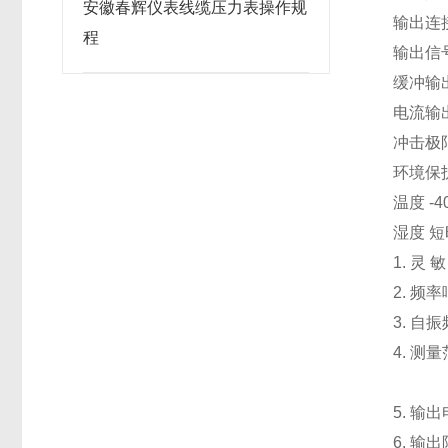
安徽春辉仪表线缆压力表操作规
输出连
程
输出信
缓冲输
电流输出
冲击极限
环境保
温度 -4
湿度 
1. 灵 
2. 频率
3. 自
4. 测
2、0
5. 输
6. 输