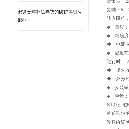
灵敏度：20
频响：5～3
安徽春辉补偿导线的防护等级有
输入阻抗：
哪些
◆ 量程：0
◆ 精确度
◆ 电流输
◆ 温度
运行时：-2
◆ 相对湿
◆ 外形尺寸
◆ 安装螺
◆ 重量：
ST系列
的传到轴
输送给监