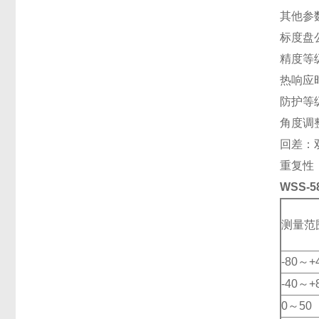
其他参
标度盘公
精度等级
热响应时
防护等级
角度调
回差：
重复性
WSS-
测量范
-80～+
-40～+
0～50