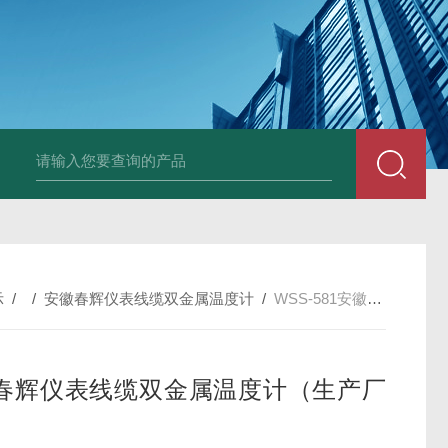
E3931热膨胀变送器
NE3941E轴承振动速度变送器
NE3951E轴承
示
/ /
安徽春辉仪表线缆双金属温度计
/
WSS-581安徽春辉仪表线缆双金属温度计（生产厂家）
春辉仪表线缆双金属温度计（生产厂