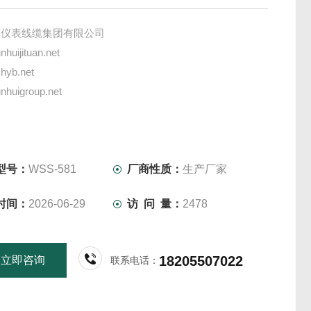
辉仪表线缆集团有限公司
huijituan.net
hyb.net
huigroup.net
辉仪表线缆双金属温度计（生产厂家）
振动变送器
度传感器
型号：
WSS-581
厂商性质：
生产厂家
测保护仪
时间：
2026-06-29
访 问 量：
2478
警器
18205507022
立即咨询
联系电话：