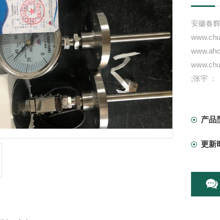
安徽春
www.chun
www.ahc
www.chun
;张宇 ：
安徽春
一体化
振动速
产品
振动检
更新
风机报
/