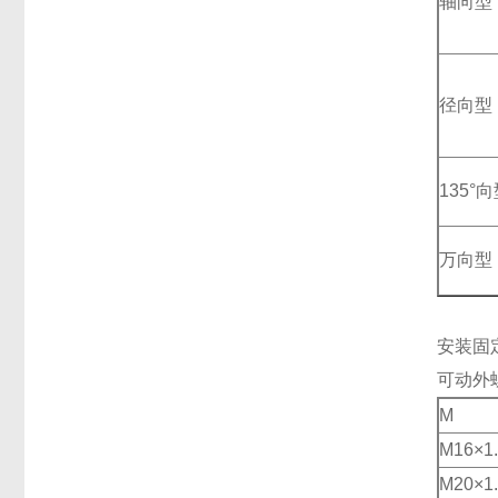
轴向型
径向型
135°
万向型
安装固
可动外
M
M16×1
M20×1