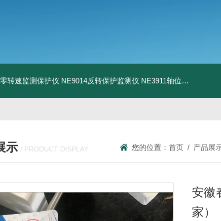
13零转速监测保护仪
NE9014反转保护监测仪
NE3911轴位移变送器
N
展示
您的位置：
首页
/
产品展
/ PRODUCT DISPLAY
安徽
家）