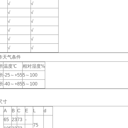
√
√
√
√
√
√
√
√
√
√
√
√
作天气条件
所
温度℃
相对湿度%
所
-25～+55
5～100
所
-40～+85
5～100
尺寸
A
B
C
E
L
d
65
23
73
-
75