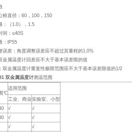
数
称直径：60，100，150
：（1.0），1.5
间：≤40S
：IP55
整误差：角度调整误差应不超过其量程的1.0%
双金属温度计回差应不大于基本误差限的值
：双金属温度计重复性极限范围应不大于基本误差限值的1/2
581 双金属温度计
测温范围
适用范围
围℃
工业、商业
实验室、小型
40
√
√
80
√
√
√
√