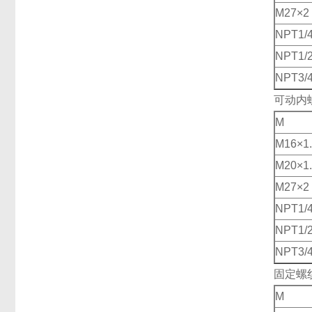
M27×2
NPT1/
NPT1/
NPT3/
可动内
M
M16×1
M20×1
M27×2
NPT1/
NPT1/
NPT3/
固定螺
M