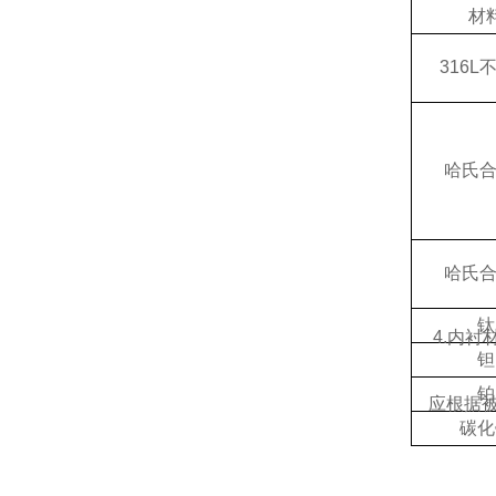
材
316L
哈氏合
哈氏合
钛
4.内衬
钽
铂
应根据被
碳化