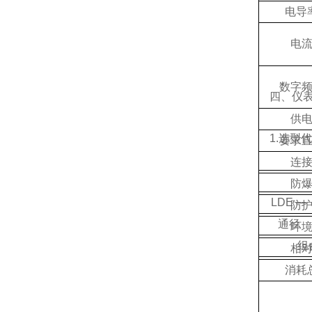
电导
电
数字
四、仪表
供
1.选型
要求
连
防
LDE —
防
通径
环
组
相
消耗