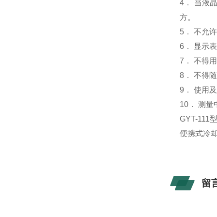
4． 当液
方。
5． 不允
6． 显示
7． 不
8． 不得
9． 使用
10． 测
GYT-1
便携式冷
留