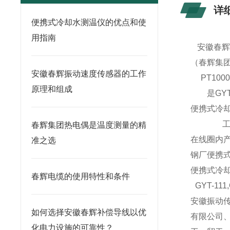
详
便携式冷却水测温仪的优点和使
用指南
安徽春辉
（春辉集
安徽春辉振动速度传感器的工作
PT1000
原理和组成
是GYT-
便携式冷
工作时，
春辉集团热电偶是温度测量的精
在线圈内
准之选
钢厂便携
便携式冷
春辉电缆的使用特性和条件
GYT-11
安徽振动传
如何选择安徽春辉补偿导线以优
有限公司
化电力设施的可靠性？