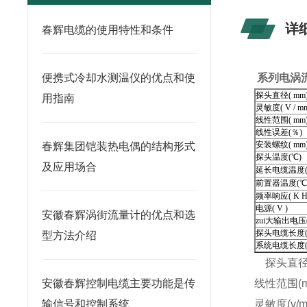
详
春辉电缆的使用特性和条件
便携式冷却水测温仪的优点和使
系列电涡
探头直径( mm
用指南
灵敏度( V / m
线性范围( mm
线性误差(％)
安装螺纹( mm
春辉集团铠装热电偶的结构形式
探头温度(℃)
及应用场合
延长电缆温度(
前置器温度(℃
频率响应( K Hz
电源( V )
安徽春辉涡街流量计的优点和选
zui大输出电压( 
探头电缆长度( 
型方法介绍
系统电缆长度( 
探头直径(m
安徽春辉控制电缆主要功能是传
线性范围(m
输信号和控制系统
灵敏度(v/m