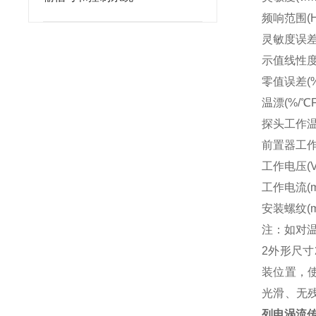
频响范围(Hz)
灵敏度误差(
示值线性度(%
零值误差(%F
温漂(%/℃F.
探头工作温度
前置器工作温
工作电压(VD
工作电流(m
安装螺纹(mm
注：如对温
2外形尺寸
装位置，使
光滑、无
列电涡流