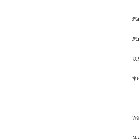
您
您
联
常
详
补