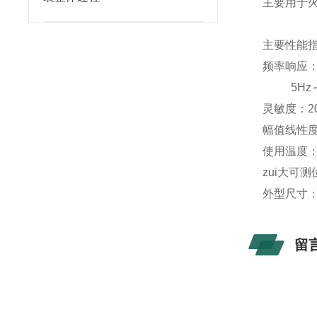
主要用于
主要性能
频率响应：1
5Hz～1
灵敏度：20
幅值线性度
使用温度：-
zui大可测
外型尺寸：φ
留