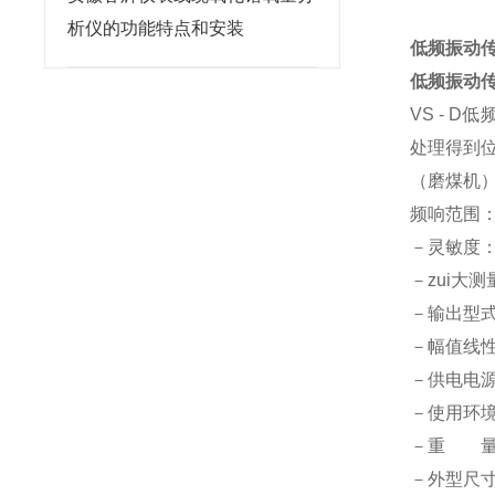
析仪的功能特点和安装
低频振动
低频振动
VS - 
处理得到
（磨煤机
频响范围：0.
－灵敏度：
－zui大
－输出型式：
－幅值线性
－供电电源
－使用环境：
－重 量：
－外型尺寸