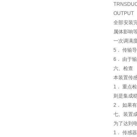
TRNSD
OUTPU
全部安装
属体影响
一次调满
5． 传输
6． 由
六、检查
本装置传
1． 重点
则是集成稳
2． 如果
七、装置
为了达到
1． 传