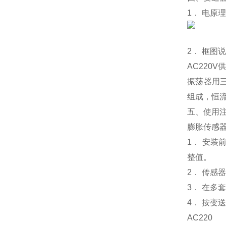
1． 电原
2． 框图
AC220
振荡器用三
组成，恒
五、使用
膨胀传感
1． 安
整值。
2． 传
3． 在多
4． 按变
AC220