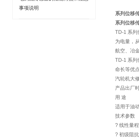
事项说明
系列位移
系列位移
TD-1 
为电量，
航空、冶
TD-1 
命长等优点
汽轮机大
产品出厂
用 途
适用于油
技术参数
? 线性量
? 初级阻抗