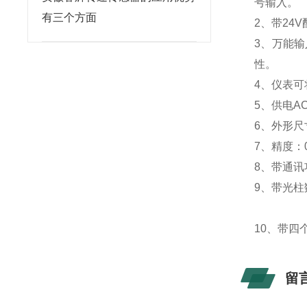
号输入。
有三个方面
2、带24
3、万能
性。
4、仪表
5、供电AC
6、外形尺寸
7、精度：0
8、带通讯功
9、带光柱
10、带
留