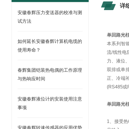
详
安徽春辉压力变送器的校准与测
试方法
单回路光
如何延长安徽春辉计算机电缆的
本系列智
使用寿命？
流/线性电
力、液位
双排或单排
春辉集团铠装热电偶的工作原理
正、冷端
与热响应时间
(RS485
安徽春辉液位计的安装使用注意
单回路光
事项
1、接受
安徽春辉转速传感器的应用优势