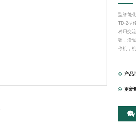
型智能
TD-2
种用交
础，沿
停机，
二、技
产品
更新