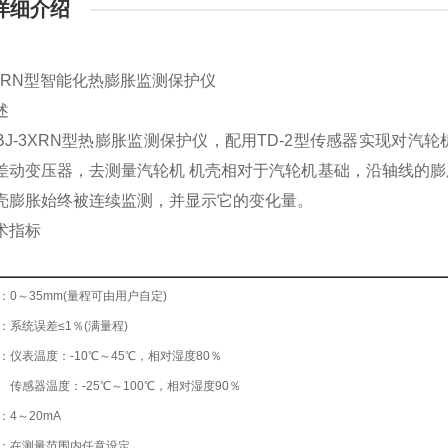
详细介绍
 3XRN型智能化热膨胀监测保护仪
述
-3XRN型热膨胀监测保护仪，配用TD-2型传感器实现对汽
差动变压器，去测量汽轮机 机壳相对于汽轮机基础，沿轴线的
壳膨胀始终被连续监测，并显示它的变化量。
术指标
：0～35mm(量程可由用户自定)
系统误差≤1％(满量程)
：仪表温度：-10℃～45℃，相对湿度80％
温度：-25℃～100℃，相对湿度90％
：4～20mA
：在测量范围内任意设定