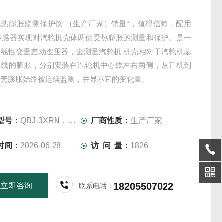
化热膨胀监测保护仪 （生产厂家）销量*，值得信赖，配用
型传感器实现对汽轮机壳体两侧受热膨胀的测量和保护。是一
流线性变量差动变压器，去测量汽轮机 机壳相对于汽轮机基
轴线的膨胀，分别安装在汽轮机中心线左右两侧，从开机到
机壳膨胀始终被连续监测，并显示它的变化量。
术指标
型号：
QBJ-3XRN，DF9032
厂商性质：
生产厂家
时间：
2026-06-28
访 问 量：
1826
18205507022
立即咨询
联系电话：