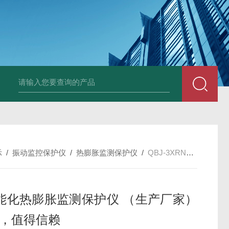
E3931热膨胀变送器
NE3941E轴承振动速度变送器
NE3951E轴承
示
/
振动监控保护仪
/
热膨胀监测保护仪
/
QBJ-3XRN，DF9032型智能化热膨胀监测保护仪 （生产厂家）销量*，值得信赖
能化热膨胀监测保护仪 （生产厂家）
*，值得信赖