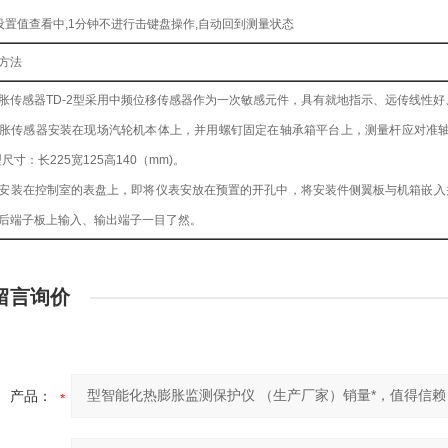
设置值查看中,1分钟不进行击键盘操作,自动回到测量状态
方法
感器TD-2型采用中频位移传感器作为一次敏感元件，具有就地指示、远传线性好
感器安装在现场汽轮机本体上，并用螺钉固定在轴承箱平台上，测量杆应对准轴承箱
尺寸：长225宽125高140（mm)。
在控制室的表盘上，即将仪表安放在预置的开孔中，将安装件侧翼板与机箱嵌入并
后端子板上输入、输出端子一目了然。
留言询价
产品：