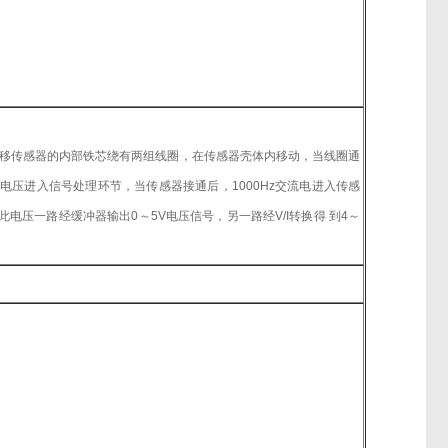
移传感器的内部铁芯绕有两组线圈，在传感器壳体内移动，当线圈通
电压进入信号处理环节，当传感器接通后，1000Hz交流电进入传感
压一路经缓冲器输出0～5V电压信号，另一路经V/I转换得 到4～