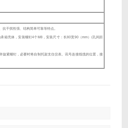
、抗干扰性强、结构简单可靠等特点。
壳体，安装螺钉4个M8，安装尺寸：长80宽90（mm）(孔间距
旋紧螺钉，必要时将自制托架支住仪表。讯号连接线缆的位置，接