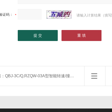
验证码：
请输入计算结果（填写
篇：
QBJ-3C/Q,RZQW-03A型智能转速/撞击子监视保护仪（生产厂家）无法替代，销量*