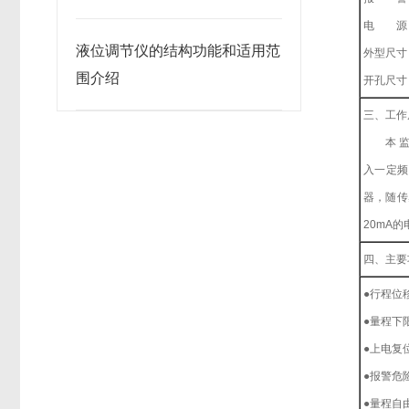
电 源：交
液位调节仪的结构功能和适用范
外型尺寸：
围介绍
开孔尺寸：
三、工作
本 监测
入一定频
器，随传
20mA
四、主要
●行程位
●量程下限
●上电复
●报警危
●量程自