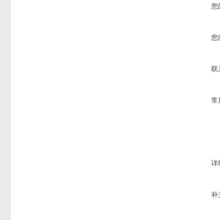
您
您
联
常
详
补