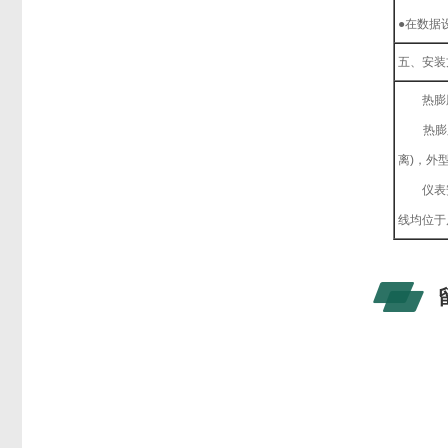
●在数据
五、安装
热膨胀传
热膨胀传
离)，外型
仪表安装
线均位于