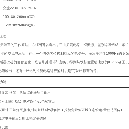
流220V±10% 50Hz
160×80×260mm(深)
154×78×260mm(深)
原理
装置的工作原理由方框图可以看出，它由振荡电路、恒流源、鉴别器等组成。该位
 率的交流电压后，产生一个与铁芯位移相对应的电信号。振荡器产生1000Hz的振荡
感器铁芯的位移变化，经信号处理环节变换，得到与铁芯位置成比例的0～5V电压，此电
的电流输出，还有一路送到报警电路进行鉴别，超*可发出报警信号。
功能
移显示,报警，危险继电器结点输出
～上限:电流分别对应(4-20mA)输出
位延时,正常灯灭,恢复时封锁延时5秒解除 ● 报警危险值可以任意设定(量程范围内)
险继电器输出延时四档定值选择
由设置