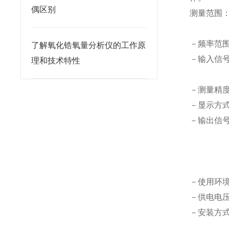
偶区别
测量范围：
烈度：0
－频率范围
了解氧化锆氧量分析仪的工作原
－输入信号
理和技术特性
配用CW
－测量精度
－显示方式
－输出信号
TBUF
RS48
开关量输出
－使用环境
－供电电压：
－安装方式
开孔尺寸：