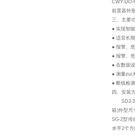
CWY-D
前置器外形
三、主要
● 实现
● 适宜长
● 报警、
● 报警、
● 在数据
● 测量zu
● 断线检
四、安装
SDJ-
箱)外型尺
SG-2型
水平2个