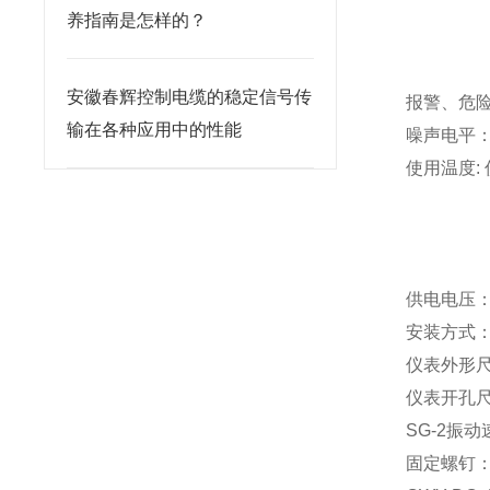
(负载﹤
养指南是怎样的？
TDM输
RS48
安徽春辉控制电缆的稳定信号传
报警、危险二
输在各种应用中的性能
噪声电平：
使用温度: 
SG-2常
SG-2W
CWY-D
供电电压：A
安装方式
仪表外形尺寸
仪表开孔尺寸
SG-2振
固定螺钉：M