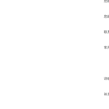
您
您
联
常
详
补