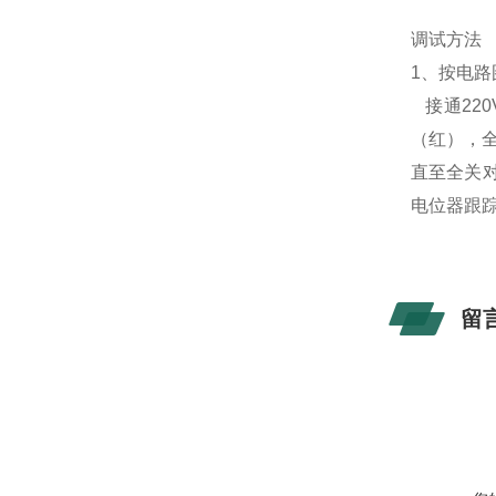
调试方法
1、按电
接通22
（红），
直至全关对
电位器跟
留