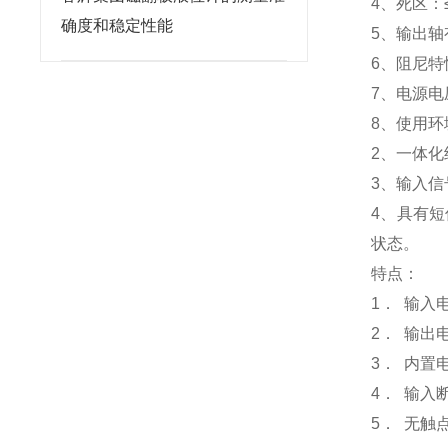
4、死区：
确度和稳定性能
5、输出轴有
6、阻尼特
7、电源电压：
8、使用环
2、一体
3、输入信
4、具有短
状态。
特点：
1． 输入电
2． 输出电
3． 内置
4． 输
5． 无触