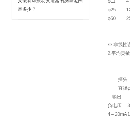
安徽春辉振动变送器的测量范围
φ11
4
是多少？
φ25
1
φ50
2
※ 非线性
2.平均灵
探头
直径
输出
负电压
4～20mA