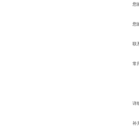
您
您
联
常
详
补