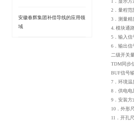
1．显示方
2．量程范
安徽春辉集团补偿导线的应用领
3．测量精度
域
4. 模块
5．输入信
6．输出信
二级开关量输出
TDM同步
BUF信号
7．环境温度
8．供电电压：
9．安装方
10．外形尺
11．开孔尺