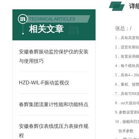
详
TECHNICAL ARTICLES
相关文章
张总：/
1．具有高度
2．适宜长期
安徽春辉振动监控保护仪的安装
3．装置采用
与使用技巧
4．每个模块
5．具有4～2
HZD-W/L-F振动监视仪
6．量程、报
7．具有TDM
8．zui大值
春辉集团流量计性能和功能特点
9. 参数设置
10．振幅和
安徽春辉仪表线缆压力表操作规
技术参数
程