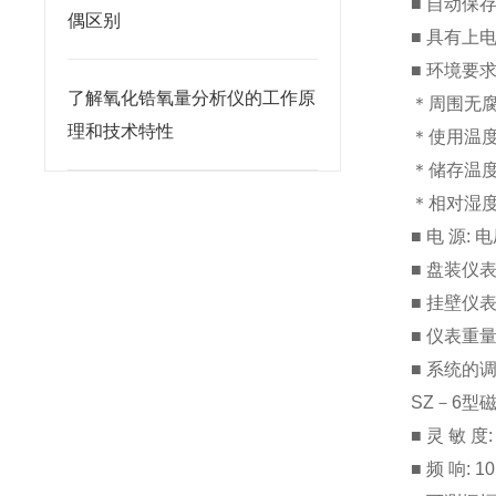
■ 自动保
偶区别
■ 具有上
■ 环境要求
了解氧化锆氧量分析仪的工作原
＊周围无腐
理和技术特性
＊使用温度:
＊储存温度:
＊相对湿度:
■ 电 源: 
■ 盘装仪表
■ 挂壁仪表
■ 仪表重量:
■ 系统的
SZ－6型
■ 灵 敏 度:
■ 频 响: 1