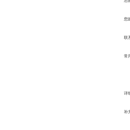
您
您
联
常
详
补