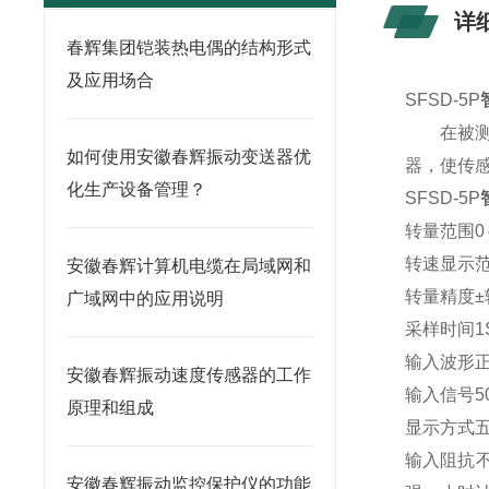
详
春辉集团铠装热电偶的结构形式
及应用场合
SFSD-5P
在被测轴
如何使用安徽春辉振动变送器优
器，使传
化生产设备管理？
SFSD-5P
转量范围0
转速显示范
安徽春辉计算机电缆在局域网和
转量精度±
广域网中的应用说明
采样时间1
输入波形
安徽春辉振动速度传感器的工作
输入信号5
原理和组成
显示方式五
输入阻抗
安徽春辉振动监控保护仪的功能