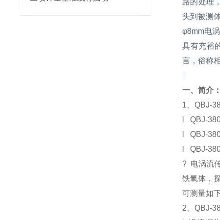
路的处理
头到被测
φ8mm
具有充裕
言，俗称
一、简介
1
、QBJ
l
QBJ-38
l
QBJ-38
l
QBJ-38
?
电涡流
铁氧体，
可测量如
2
、QBJ-