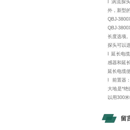
l
涡流探头
外，新型
QBJ-3800
QBJ-3800
长度选项
探头可以
l
延长电
感器和延
延长电缆使
l
前置器：
大地是*
以用300
留