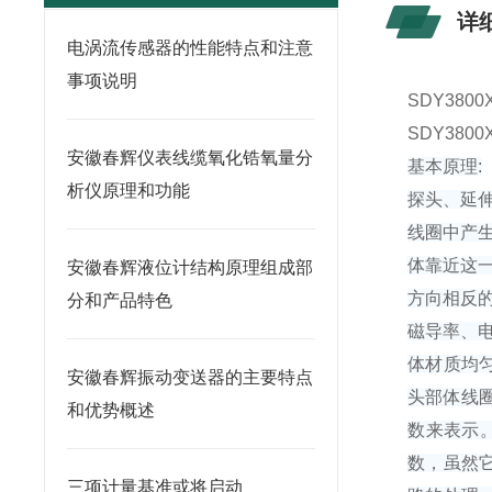
详
电涡流传感器的性能特点和注意
事项说明
SDY3800X
SDY3800X
安徽春辉仪表线缆氧化锆氧量分
基本原理:
析仪原理和功能
探头、延
线圈中产
体靠近这
安徽春辉液位计结构原理组成部
方向相反
分和产品特色
磁导率、
体材质均
安徽春辉振动变送器的主要特点
头部体线圈
和优势概述
数来表示
数，虽然
三项计量基准或将启动