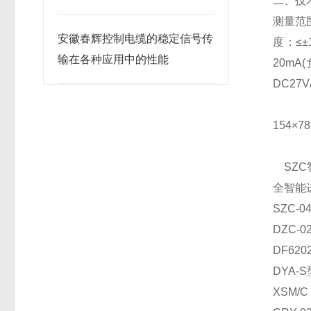
二、技
测量范围
安徽春辉控制电缆的稳定信号传
度：≤
输在各种应用中的性能
20m
DC27
传感器
154×
SZC
全智能进
SZC-
DZC-
DF62
DYA
XSM/