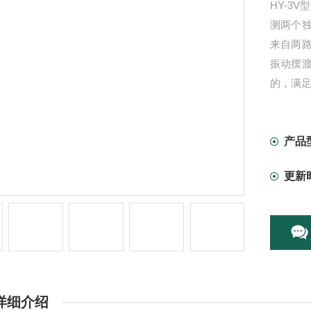
HY-3
测两个
来自两路
振动摆
的，满足
产品
更新
详细介绍