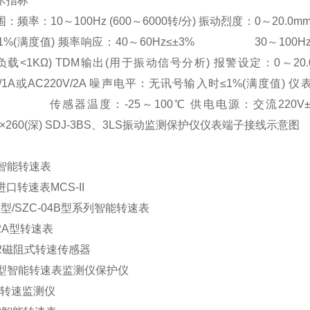
术指标
：频率：10～100Hz (600～6000转/分) 振动烈度：0
±1%(满度值) 频率响应：40～60Hz≤±3% 30～100
A(负载<1KΩ) TDM输出(用于振动信号分析) 报警设定：0～
V/1A或AC220V/2A 噪声电平：无讯号输入时≤1%(满度值)
温度：-25～100℃ 供电电源：交流220V±10%/50Hz
78×260(深) SDJ-3BS、3LS振动监测保护仪仪表端子接线示意图
智能转速表
口转速表MCS-II
04型/SZC-04B型系列智能转速表
02A型转速表
02磁阻式转速传感器
-S型智能转速表监测仪保护仪
C 转速监测仪