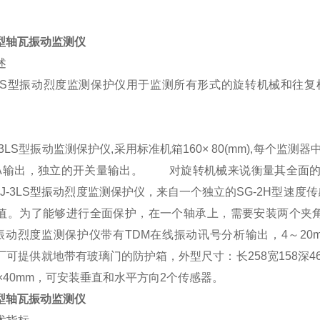
型
轴瓦振动监测仪
概述
-3LS型振动烈度监测保护仪用于监测所有形式的旋转机械和往
3LS型振动监测保护仪,采用标准机箱160× 80(mm),每个监
mA输出，独立的开关量输出。 对旋转机械来说衡量其全面的
-3LS型振动烈度监测保护仪，来自一个独立的SG-2H型速度
值。为了能够进行全面保护，在一个轴承上，需要安装两个夹角
型振动烈度监测保护仪带有TDM在线振动讯号分析输出，4～2
厂可提供就地带有玻璃门的防护箱，外型尺寸：长258宽158深4
0×40mm，可安装垂直和水平方向2个传感器。
型
轴瓦振动监测仪