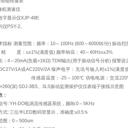
03智能转速表
II微机测速仪
字显示仪XJP-48E
仪PSY-2。
指标 测量范围：频率：10～100Hz (600～6000转/分) 
) 精 度：≤±1%(满度值) 频率响应：40～60Hz≤±3%
：4～20mA(负载<1KΩ) TDM输出(用于振动信号分析) 报警
C27V/1A或AC220V/2A 噪声电平：无讯号输入时≤1%(满
 传感器温度：-25～100℃ 供电电源：交流220V±10%/50
78×260(深) SDJ-3BS、3LS振动监测保护仪仪表端子接线示意图
数：
入信号: YH-DO电涡流传感器系统，频响:0～5KHz
示方式: 三位半LED数码管显示，准确度:±0.5％
量范围：0～500um