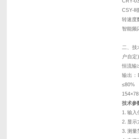
CRY-
CSY-
转速度数
智能频闪
二、技术
户自定
恒流输出
输出：D
≤80%
154×
技术参
1. 输
2. 显
3. 测