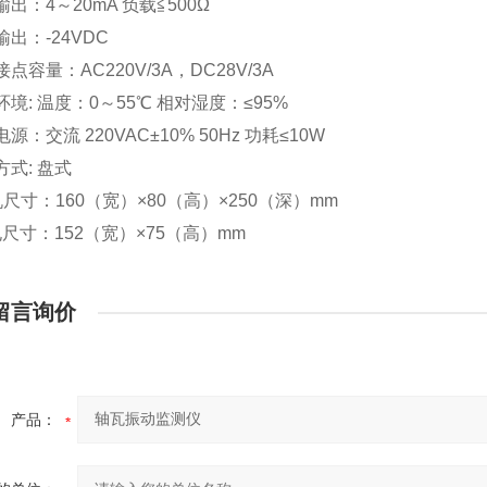
流输出：4～20mA 负载≦500Ω
源输出：-24VDC
接点容量：AC220V/3A，DC28V/3A
作环境: 温度：0～55℃ 相对湿度：≤95%
电源：交流 220VAC±10% 50Hz 功耗≤10W
装方式: 盘式
整机尺寸：160（宽）×80（高）×250（深）mm
开孔尺寸：152（宽）×75（高）mm
留言询价
产品：