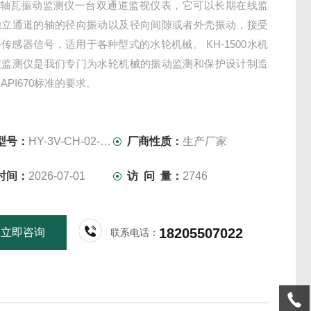
V型轴瓦振动监测仪一台双通道监视仪表，它可以长期在线监
独立通道的轴的径向振动以及径向间隙或者外壳振动，接受
传感器信号，适用于各种型式的水轮机械。 KH-1500水机
渡监测仪是我们专门为水轮机械的振动监测和保护设计制造
API670标准的要求。
型号：
HY-3V-CH-02-03-2-1
厂商性质：
生产厂家
时间：
2026-07-01
访 问 量：
2746
18205507022
立即咨询
联系电话：