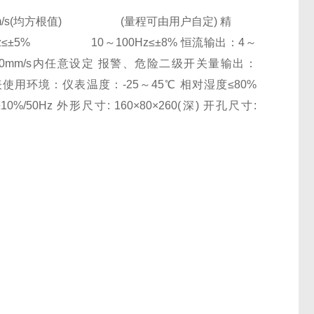
～20.0mm/s(均方根值) (量程可由用户自定) 精
Hz≤±5% 10～100Hz≤±8% 恒流输出：4～
20.0mm/s内任意设定 报警、危险二级开关量输出：
 仪表使用环境：仪表温度：-25～45℃ 相对湿度≤80%
 外形尺寸: 160×80×260(深) 开孔尺寸: