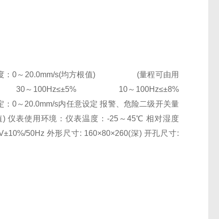
振动烈度：0～20.0mm/s(均方根值) (量程可由用
 30～100Hz≤±5% 10～100Hz≤±8%
设定：0～20.0mm/s内任意设定 报警、危险二级开关量
度值) 仪表使用环境：仪表温度：-25～45℃ 相对湿度
Hz 外形尺寸: 160×80×260(深) 开孔尺寸: