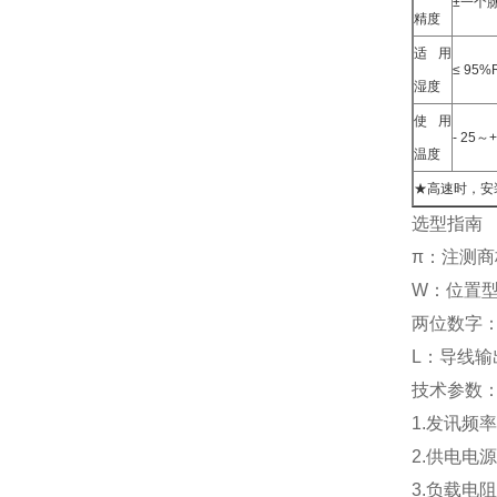
±一个
精度
适用
≤ 95%
湿度
使用
- 25～
温度
★高速时，安
选型指南
π：注测
W：位置型
两位数字
L：导线输
技术参数
1.发讯频率：
2.供电电源：
3.负载电阻