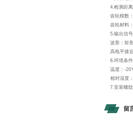
4.检测距离
齿轮模数：
齿轮材料
5
.
输出信
波形：矩形
高电平接近
6
.环境条
温度：-20
相对湿度：
7
.
安装螺纹
留