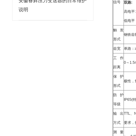
安徽春辉压力变送器的日常维护
信号
双路:
说明
高电平:
低电平
触发
钢铁齿
形式
齿宽
单路：≥
工作
0～1.
距离
保护
极性，
形式
防护
IP65(
等级
输出
TTL、
方式
要求，
测量