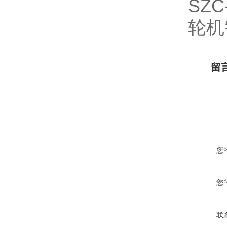
SZC
轮机
留
您
您
联