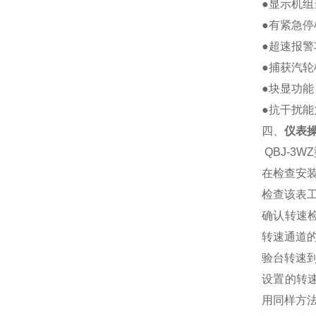
●显示机组
●有紧急停
●超速报警
●捕获汽
●块显功能
●抗干扰能
四、
仪表
QBJ-3
在检查安装
检查该表
确认转速检
转速通道的
验台转速到
设置的转
用同样方