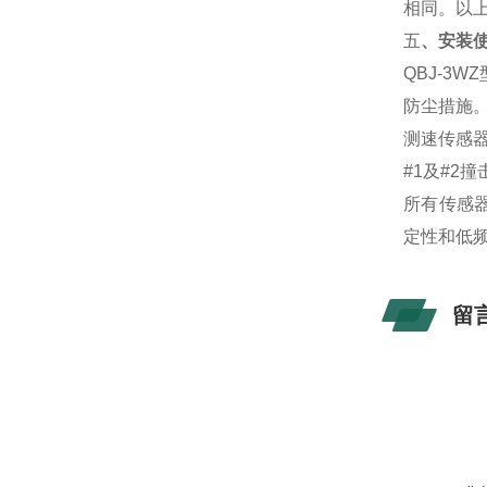
相同。以
五
、
安装
QBJ-
防尘措施
测速传感
#1及#2
所有传感
定性和低频
留