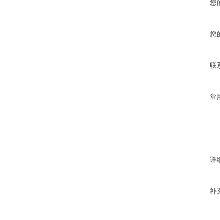
您
您
联
常
详
补