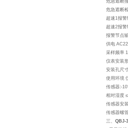
危急遮断撞
危急遮断检
超速1报警转
超速2报警转
报警节点输出
供电 AC220
采样频率 1
仪表安装形
安装孔尺寸 1
使用环境 仪
传感器:-10
相对湿度 ≤
传感器安装螺
传感器螺管长
三、
QBJ-