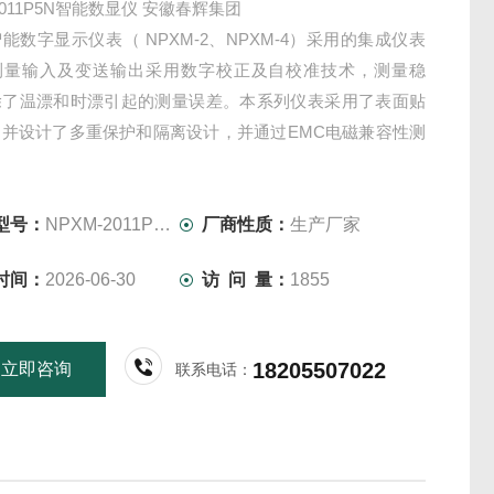
2011P5N智能数显仪 安徽春辉集团
能数字显示仪表（ NPXM-2、NPXM-4）采用的集成仪表
测量输入及变送输出采用数字校正及自校准技术，测量稳
除了温漂和时漂引起的测量误差。本系列仪表采用了表面贴
，并设计了多重保护和隔离设计，并通过EMC电磁兼容性测
干扰能力强、可靠性高，具有很高的性价比。
型号：
NPXM-2011P5N-A01-B01-C00
厂商性质：
生产厂家
时间：
2026-06-30
访 问 量：
1855
18205507022
立即咨询
联系电话：