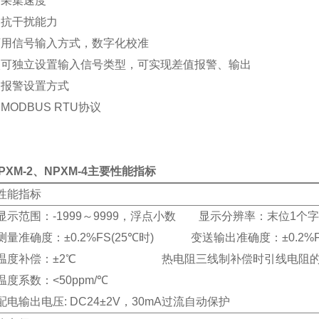
的采集速度
的抗干扰能力
能万用信号输入方式，数字化校准
输入可独立设置输入信号类型，可实现差值报警、输出
活的报警设置方式
的MODBUS RTU协议
PXM-2
、NPXM-4主要性能指标
性能指标
显示范围：-1999～9999，浮点小数 显示分辨率：末位1
测量准确度：±0.2%FS(25℃时) 变送输出准确度：±0.2%FS
温度补偿：±2℃ 热电阻三线制补偿时引线电阻的范围
温度系数：<50ppm/℃
配电输出电压: DC24±2V，30mA过流自动保护