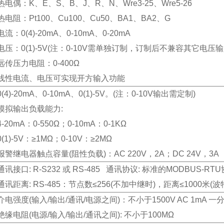
热电偶：K、E、S、B、J、R、N、Wre3-25、Wre5-26
热电阻：Pt100、Cu100、Cu50、BA1、BA2、G
电流：0(4)-20mA、0-10mA、0-20mA
电压：0(1)-5V(注：0-10V需单独订制，订制后不兼容其它电压输
远传压力电阻：0-400Ω
线性电流、电压可实现开方输入功能
0(4)-20mA、0-10mA、0(1)-5V。(注：0-10V输出需定制)
模拟输出负载能力:
4-20mA：0-550Ω；0-10mA：0-1KΩ
0(1)-5V：≥1MΩ；0-10V：≥2MΩ
报警继电器触点容量(阻性负载)：AC 220V，2A；DC 24V，3A
通讯接口: R-S232 或 RS-485 通讯协议: 标准的MODBUS-RT
通讯距离: RS-485：节点数≤256(不加中继时)，距离≤1000米(波
介电强度(输入/输出/通讯/电源之间)：不小于1500V AC 1mA 一
绝缘电阻(电源/输入/输出/通讯之间): 不小于100MΩ