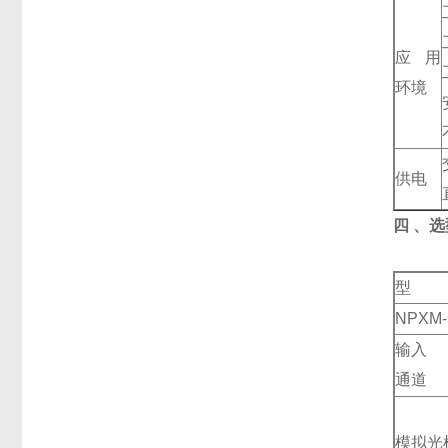
应用
环境
供电
四 、
型
NPXM
输入
通道
模拟光