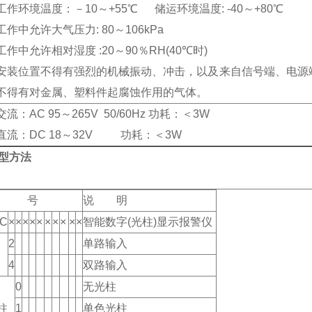
工作环境温度：－10～+55℃ 储运环境温度: -40～+80℃
工作中允许大气压力: 80～106kPa
工作中允许相对湿度 :20～90％RH(40℃时)
安装位置不得有强烈的机械振动、冲击，以及来自信号端、电源
不得有对金属、塑料件起腐蚀作用的气体。
交流：AC 95～265V 50/60Hz 功耗：＜3W
直流：DC 18～32V 功耗：＜3W
选型方法
 号
说 明
-C
×
×
×
×
×
×
×
×
×
×
智能数字(光柱)显示报警仪
2
单路输入
4
双路输入
0
无光柱
柱
1
单色光柱