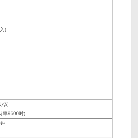
入)
U协议
特率9600时)
分钟