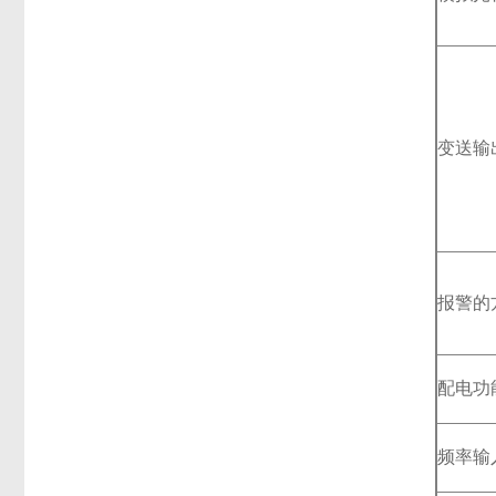
变送输
报警的
配电功
频率输