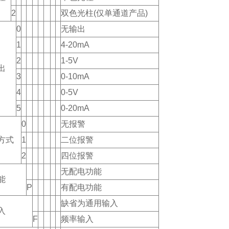
2
双色光柱(仅单通道产品)
0
无输出
1
4-20mA
2
1-5V
出
3
0-10mA
4
0-5V
5
0-20mA
0
无报警
方式
1
二位报警
2
四位报警
无配电功能
能
P
有配电功能
缺省为通用输入
入
F
频率输入