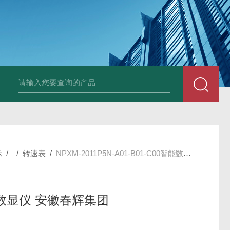
E3931热膨胀变送器
NE3941E轴承振动速度变送器
NE3951E轴承
示
/ /
转速表
/
NPXM-2011P5N-A01-B01-C00智能数显仪 安徽春辉集团
数显仪 安徽春辉集团