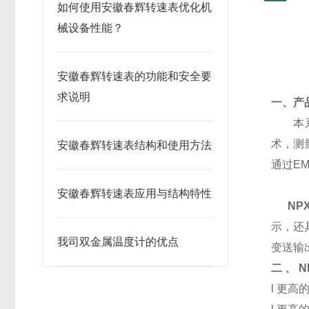
如何使用安徽春辉转速表优化机
械设备性能？
安徽春辉转速表的功能和安全要
求说明
一、产
本系
术，测
安徽春辉转速表结构和使用方法
通过E
安徽春辉转速表应用与结构特性
NPX
示，还
我司双金属温度计的优点
变送输出
二 、
N
l 更