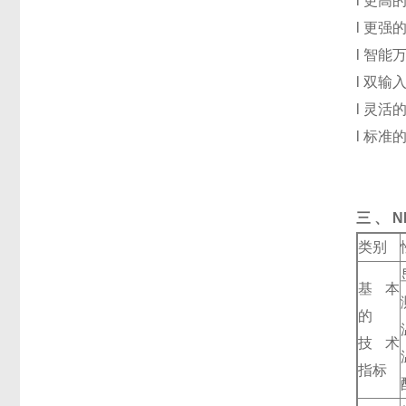
l 更高
l 更强
l 智
l 双
l 灵
l 标准
三 、
N
类别
基本
的
技术
指标