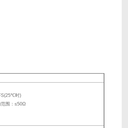
个字
(25℃时)
：≤50Ω