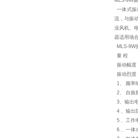
MLS-9
一体式振
流，与振动
业风机、
器适用场
MLS-9
量 程
振动幅度：*
振动烈度：0～
1、 频率响
2、 自振
3、输出电
4 、输出阻
5 、工作电
6 、一体