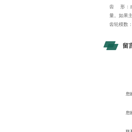
齿 形：
量。如果
齿轮模数：
留
您
您
联