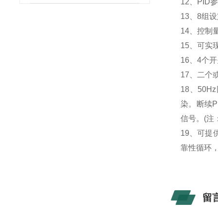
12、PI
13、8组
14、控制
15、可实
16、4个
17、二个
18、5
染。断续P
信号。(注
19、可提
靠性循环
留