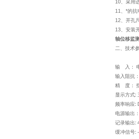
10、采
11、*
12、开孔尺寸
13、安装开
轴位移监
二、技术
输 入： 
输入阻抗： 
精 度： 
显示方式: 
频率响应: 
电源输出：
记录输出: 4
缓冲信号: -