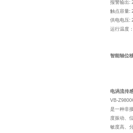
报警输出:
触点容量: 2
供电电压: 2
运行温度： 
智能轴位移
电涡流传感器
VB-Z9
是一种非
度振动、
敏度高、