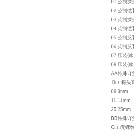
01
公制探
02
公制铠
03
英制探
04
英制铠
05
公制反
06
英制反
07
压装侧
08
压装侧
AA
特殊订
B□□探头
08
8mm
11
11mm
25
25mm
BB
特殊订
C□□无螺