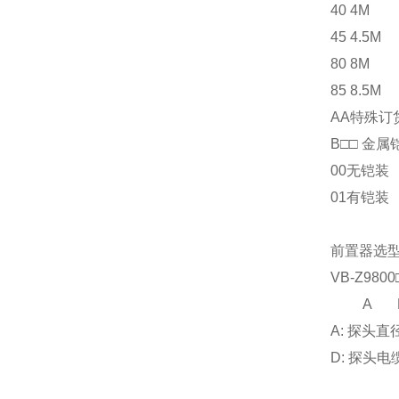
40
4M
45
4.5M
80
8M
85
8.5M
AA
特殊订
B□□ 金属
00
无铠装
01
有铠装
前置器选
VB-Z9800□□
A B
A: 探头直
D: 探头电