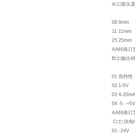
A□□
08
8mm
11
11mm
25
25mm
AA
特殊订
B□□输出
01
负特性
02
1-5V
03
4-20m
04
-5 - +5
AA
特殊订
C□□ 供
01
-24V