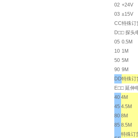
02
+24V
03
±15V
CC
特殊订
D□□ 探
05
0.5M
10
1M
50
5M
90
9M
DD
特殊订
E
□□ 延
40
4M
45
4.5M
80
8M
85
8.5M
特殊订