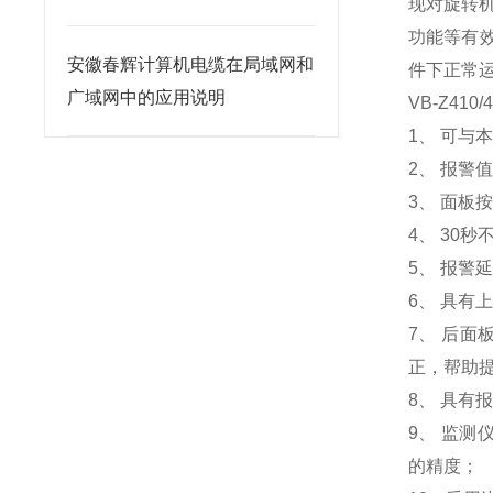
现对旋转
功能等有效
安徽春辉计算机电缆在局域网和
件下正常
广域网中的应用说明
VB-Z4
1、 可与
2、 报警
3、 面板
4、 30
5、 报警
6、 具有
7、 后
正，帮助
8、 具有
9、 监测
的精度；