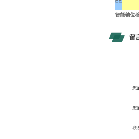
EE
智能轴位移
留
您
您
联