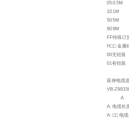
05
0.5M
10
1M
50
5M
90
9M
FF
特殊订
H□□ 金属
00
无铠装
01
有铠装
延伸电缆
VB-Z99338
A 
A: 电缆长
A: □