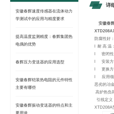
详
安徽春辉速度传感器在流体动力
学测试中的应用与精度要求
安徽春
XTD208A
提高温度监测精度：春辉集团热
防腐性好
电偶的优势
l 耐 高
l 密闭
l 安装
春辉压力变送器的应用选型
l 更换
l 应用
安徽春辉铠装热电阻的元件特性
恶劣的冶
主要有哪些
高炉热负
引线定义
安徽春辉振动变送器的特点和主
XTD208A
要用途