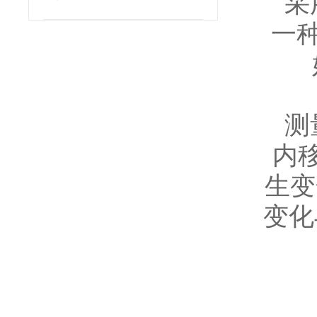
采
一
测
内移
生变
变化