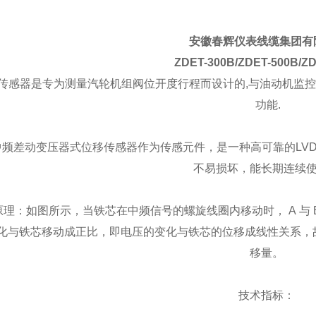
安徽春辉仪表线缆集团有
ZDET-300B/ZDET-500B/Z
传感器是专为测量汽轮机组阀位开度行程而设计的,与油动机监控仪
功能.
频差动变压器式位移传感器作为传感元件，是一种高可靠的LV
不易损坏，能长期连续
理：如图所示，当铁芯在中频信号的螺旋线圈内移动时， A 与 B
化与铁芯移动成正比，即电压的变化与铁芯的位移成线性关系，故取出
移量。
技术指标：