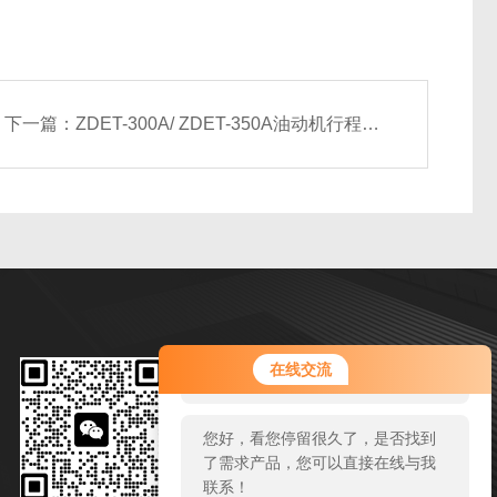
下一篇：
ZDET-300A/ ZDET-350A油动机行程位移传感器春辉集团（生产厂家）
您好！欢迎前来咨询，很高兴为您
微信扫一扫
在线交流
服务，请问您要咨询什么问题呢？
邮箱：zy244295446@qq.com
您好，看您停留很久了，是否找到
传真：86-0550-7311970
了需求产品，您可以直接在线与我
联系！
地址：安徽省天长市西城区经二路1号