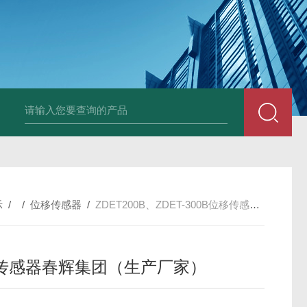
E3931热膨胀变送器
NE3941E轴承振动速度变送器
NE3951E轴承
示
/ /
位移传感器
/
ZDET200B、ZDET-300B位移传感器春辉集团（生产厂家）
传感器春辉集团（生产厂家）