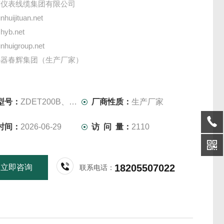
辉仪表线缆集团有限公司
huijituan.net
hyb.net
huigroup.net
感器春辉集团（生产厂家）
振动变送器（生产厂家）
振动变送器
度传感器
型号：
ZDET200B、ZDET-300B
厂商性质：
生产厂家
测保护仪
时间：
2026-06-29
访 问 量：
2110
18205507022
立即咨询
联系电话：