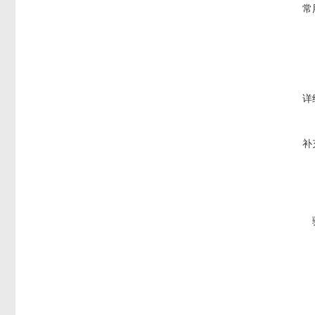
常
详
补