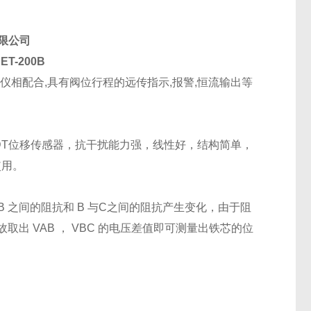
限公司
DET-200B
相配合,具有阀位行程的远传指示,报警,恒流输出等
DT位移传感器，抗干扰能力强，线性好，结构简单，
使用。
 之间的阻抗和 B 与C之间的阻抗产生变化，由于阻
 VAB ， VBC 的电压差值即可测量出铁芯的位