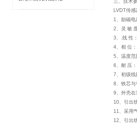
三、技术
LVDT传
1、励磁电
2、灵 敏 
3、.线 性
4、相 位
5、温度范
6、耐 压：
7、初级线
8、铁芯
9、外壳
10、引出
11、采
12、引出