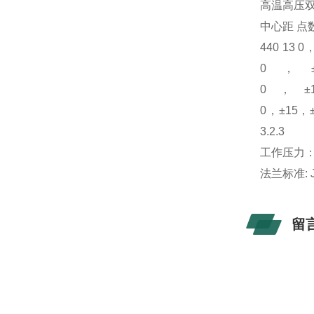
高温高压
中心距 点
440 13 
0，±
0，±1
0，±15，
3.2.3
工作压力： 4
法兰标准: JB
留