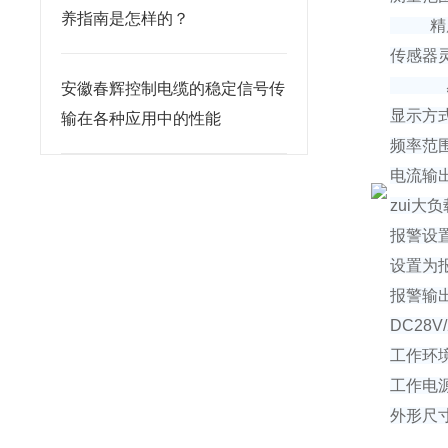
养指南是怎样的？
精度：
传感器灵
感器
安徽春辉控制电缆的稳定信号传
显示方式
输在各种应用中的性能
频率范围
电流输出
zui大负
报警设
设置为报
报警输出
DC28V/
工作环境
工作电源
外形尺寸：