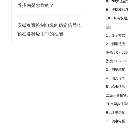
8．zui大值
养指南是怎样的？
9．振幅和烈
10．具有双
安徽春辉控制电缆的稳定信号传
输在各种应用中的性能
1．显示方式：
2．测量范围：
振幅：0～50
烈度：0～50.
3．测量精度： 
4．输入信号：
5．输出信号：
二级开关量输出：D
TDM同步信号
6．环境温度：
7．供电电压： A