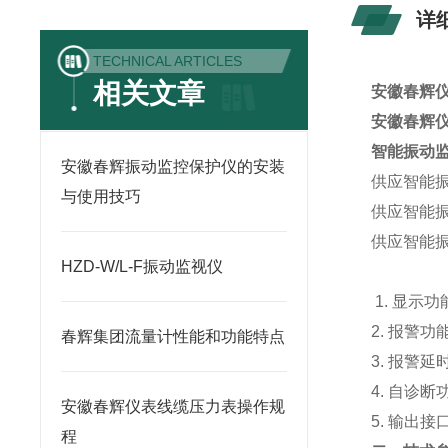
详
TECHNICAL ARTICLES
相关文章
安徽春辉
安徽春辉
智能振动
安徽春辉振动监控保护仪的安装
供应智能
与使用技巧
供应智能
供应智能
HZD-W/L-F振动监视仪
1.
显示功
2.
报警功
春辉集团流量计性能和功能特点
3.
报警延
4.
自诊断
安徽春辉仪表线缆压力表操作规
5.
输出接
程