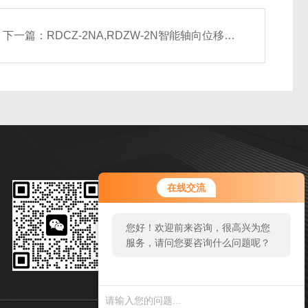
下一篇：
RDCZ-2NA,RDZW-2N智能轴向位移监控保护仪（生产厂家）
微信扫一扫
在线交流
邮箱：zy244295446@qq.com
您好！欢迎前来咨询，很高兴为您
传真：86-0550-7311970
服务，请问您要咨询什么问题呢？
地址：安徽省天长市西城区经二路1号