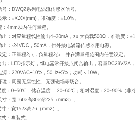
数
入信号：DWQZ系列电涡流传感器信号。
显示：±X.XX(mm)，准确度：±1.0%。
 程：4mm以内任何量程。
输出：对应量程线性输出4~20mA，zui大负载500Ω，准确度：±1
输出：-24VDC，50mA，供外接电涡流传感器用电源。
警设定：正量程2点，负量程2点，并在满量程范围内任意设定。
：LED指示灯，继电器常开接点闭合输出，容量DC28V/2A，AC
电源：220VAC±10%，50Hz±5%；功耗＜10W。
用环璄：周围无腐蚀性、无强磁场等场合。
：0~50℃；储存温度：-20~60℃；相对湿度：20~90%（非
尺寸：宽160×高80×深225（mm3）。
寸：宽152×高76（mm2）。
式：盘装式。