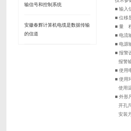
技术参
输信号和控制系统
■ 输
■ 位移
安徽春辉计算机电缆是数据传输
■ 量
的信道
■ 电流
■ 电源
■ 报
报警输出
■ 使用
■ 使
使用温度
■ 外形
开孔尺
安装方