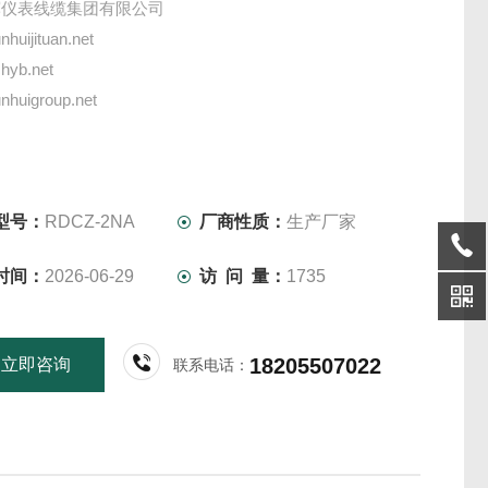
辉仪表线缆集团有限公司
huijituan.net
hyb.net
huigroup.net
向位移监控保护仪（生产厂家）
振动变送器
度传感器
型号：
RDCZ-2NA
厂商性质：
生产厂家
测保护仪
时间：
2026-06-29
访 问 量：
1735
警器
18205507022
立即咨询
联系电话：