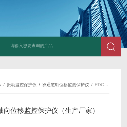
E3931热膨胀变送器
NE3941E轴承振动速度变送器
NE3951E轴承
示
/
振动监控保护仪
/
双通道轴位移监测保护仪
/
RDCZ-2NA智能轴向位移监控保护仪（生产厂家）
轴向位移监控保护仪（生产厂家）